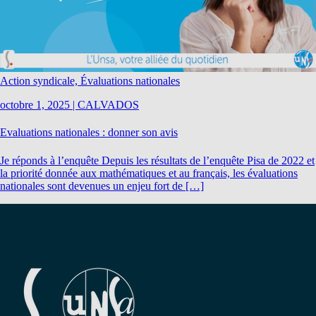
Action syndicale, Évaluations nationales
octobre 1, 2025
|
CALVADOS
Evaluations nationales : donner son avis
Je réponds à l’enquête Depuis les résultats de l’enquête Pisa de 2022 et
la priorité donnée aux mathématiques et au français, les évaluations
nationales sont devenues un enjeu fort de […]