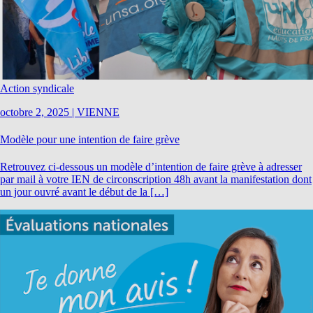
Action syndicale
octobre 2, 2025
|
VIENNE
Modèle pour une intention de faire grève
Retrouvez ci-dessous un modèle d’intention de faire grève à adresser
par mail à votre IEN de circonscription 48h avant la manifestation dont
un jour ouvré avant le début de la […]