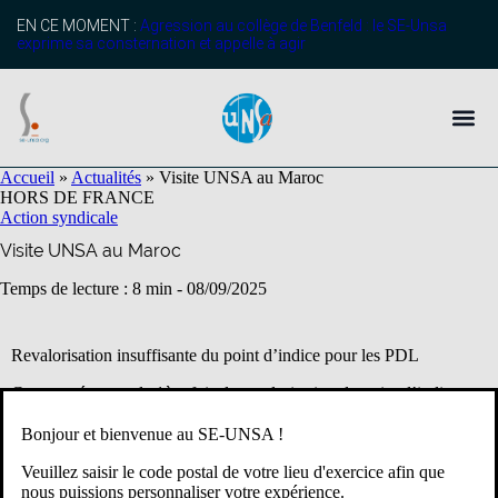
EN CE MOMENT :
Agression au collège de Benfeld : le SE-Unsa
exprime sa consternation et appelle à agir
Accueil
»
Actualités
»
Visite UNSA au Maroc
HORS DE FRANCE
Action syndicale
Visite UNSA au Maroc
Temps de lecture : 8 min -
08/09/2025
Revalorisation insuffisante du point d’indice pour les PDL
Cette année, pour la 1ère fois, la revalorisation du point d’indice est
discutée dès le début de l’année scolaire car 2025 sera la 1ère année
où la revalorisation sera effective dès le 1er janvier.
Bonjour et bienvenue au SE-UNSA !
Jusqu’à l’année dernière, la discussion avait lieu lors de la dernière
Veuillez saisir le code postal de votre lieu d'exercice afin que
assemblée générale de dialogue social en juin. La proposition était
nous puissions personnaliser votre expérience.
remontée à l’agence pendant l’été, la validation était confirmée en