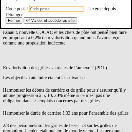
septembre/octobre pour un paiement avec effet rétroactif au 1er
Code postal
J'exerce depuis
janvier. Cette année, il n’y aura donc pas de salaire majoré en
l'étranger
octobre novembre pour cette raison.
Fermer
Valider et accéder au site
L’AEFE avait préconisé cette année un gel du point d’indice, Mme
Esnault, nouvelle COCAC et les chefs de pôle ont pensé bien faire
en proposant à 0,2% de revalorisation quand nous l’avons reçu
comme une proposition indécente.
Revalorisation des grilles salariales de l’annexe 2 (PDL)
Les objectifs à atteindre étaient les suivants :
Harmoniser les débuts de carrière et de grille pour s’assurer qu’il y
ait une progression à 5, 10, 20% même si ce n’est pas une
obligation dans les emplois concernés par des grilles.
Harmoniser la durée de carrière à 33 ans pour l’ensemble des grilles
2/3 des personnels sur les grilles de base, 1/3 sur les grilles de
promotion. L’enjeu était que tout le monde gagne. Les personnels