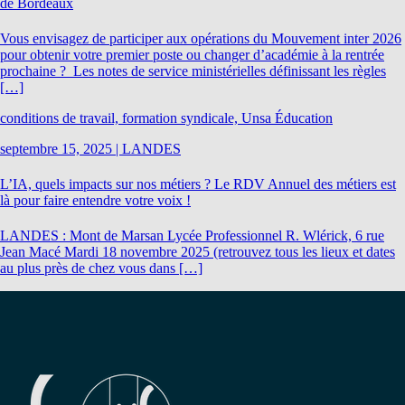
de Bordeaux
Vous envisagez de participer aux opérations du Mouvement inter 2026
pour obtenir votre premier poste ou changer d’académie à la rentrée
prochaine ? Les notes de service ministérielles définissant les règles
[…]
conditions de travail, formation syndicale, Unsa Éducation
septembre 15, 2025
|
LANDES
L’IA, quels impacts sur nos métiers ? Le RDV Annuel des métiers est
là pour faire entendre votre voix !
LANDES : Mont de Marsan Lycée Professionnel R. Wlérick, 6 rue
Jean Macé Mardi 18 novembre 2025 (retrouvez tous les lieux et dates
au plus près de chez vous dans […]