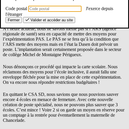
d’accompagnement localisé) vont laisser la place aux PAS (pôle
d’appui à la scolarité). Cette injonction se faisant sans moyen
Code postal
J'exerce depuis
supplémentaire accordé, ce sera bien au détriment d’une fermeture
l'étranger
de classe supplémentaire.
Fermer
Valider et accéder au site
A l’heure actuelle, nous ne savons même pas si l’ARS (agence
régionale de santé) sera en capacité de mettre des moyens pour
l’expérimentation PAS. Le PAS ne se fera qu’à la condition que
l’ARS mette des moyens mais en l’état la Dasen doit prévoir un
poste. L’implantation serait certainement proposée dans le secteur
de collège Michel de Montaigne Périgueux.
Nous dénonçons ce procédé qui impacte la carte scolaire. Nous
réclamons des moyens pour l’école inclusive, il aurait fallu une
enveloppe fléchée pour la mise en place de cette expérimentation.
On va encore nous répondre restrictions budgétaires !
En quittant le CSA SD, nous savions que nous pouvions sauver
encore 4 écoles en menace de fermeture. Avec cette nouvelle
création de poste spécialisé, nous ne pouvons plus sauver que 3
écoles. C’est mince ! Voire 2 si on garde un moyen en réserve pour
un comptage à la rentrée pour éventuellement la maternelle de
Chancelade.