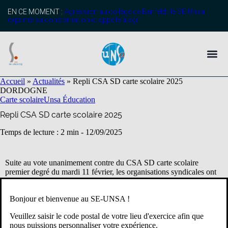
EN CE MOMENT :
Agression au collège de Benfeld : le SE-Unsa
exprime sa consternation et appelle à agir
Accueil
»
Actualités
»
Repli CSA SD carte scolaire 2025
DORDOGNE
Carte scolaire
Unsa Éducation
Repli CSA SD carte scolaire 2025
Temps de lecture : 2 min -
12/09/2025
Suite au vote unanimement contre du CSA SD carte scolaire
premier degré du mardi 11 février, les organisations syndicales ont
été convoquées à un repli ce matin.
Bonjour et bienvenue au SE-UNSA !
La séance commence par l’annonce deconcertante de la DASEN
qui doit ouvrir un poste d’enseignant spécialisé sur l’enveloppe de
Veuillez saisir le code postal de votre lieu d'exercice afin que
moyens que l’on a déjà. En effet, en 2026 les PIAL (pôle inclusif
nous puissions personnaliser votre expérience.