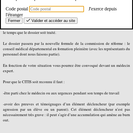
Néanmoins une maladie professionnelle ne peut être reconnue que si un taux
Code postal
J'exerce depuis
d’IPP prévisionnel de 30% est déclaré par le médecin expert, ce qui est très rare.
l'étranger
Fermer
Valider et accéder au site
Nous vous conseillons donc d’utiliser les formulaires d’accidents de service
pour être placé en CITIS : Congé d’Incapacité Temporaire Imputable au Service
le temps que le dossier soit traité.
Le dossier passera par la nouvelle formule de la commission de réforme : le
conseil médical départemental en formation pleinière (avec les représentants du
personnel dont nous faisons partie).
En fonction de votre situation vous pourrez être convoqué devant un médecin
expert.
Pour que le CITIS soit reconnu il faut :
-être parti chez le médecin ou aux urgences
pendant son temps de travail
-avoir des preuves et témoignages d’un élément déclencheur (par exemple
agression par un élève ou un parent). Cet élément déclencheur n’est pas
nécessairement très grave : il peut s’agir d’une accumulation qui amène au burn
out.