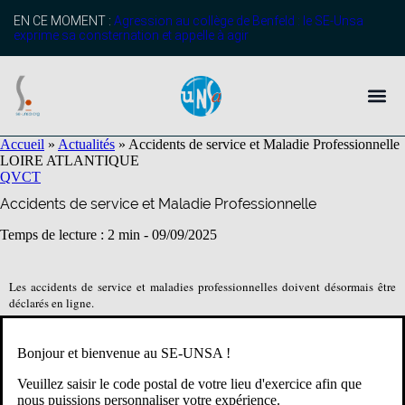
EN CE MOMENT :
Agression au collège de Benfeld : le SE-Unsa
exprime sa consternation et appelle à agir
Accueil
»
Actualités
»
Accidents de service et Maladie Professionnelle
LOIRE ATLANTIQUE
QVCT
Accidents de service et Maladie Professionnelle
Temps de lecture : 2 min -
09/09/2025
Les accidents de service et maladies professionnelles doivent désormais être
déclarés en ligne.
Vous trouverez en bas de cet article les liens vers la circulaire et les tutoriels.
Bonjour et bienvenue au SE-UNSA !
Désormais l’imputabilité au service est présumée et c’est à l’administration
Veuillez saisir le code postal de votre lieu d'exercice afin que
d’apporter des éléments contradictoires.
nous puissions personnaliser votre expérience.