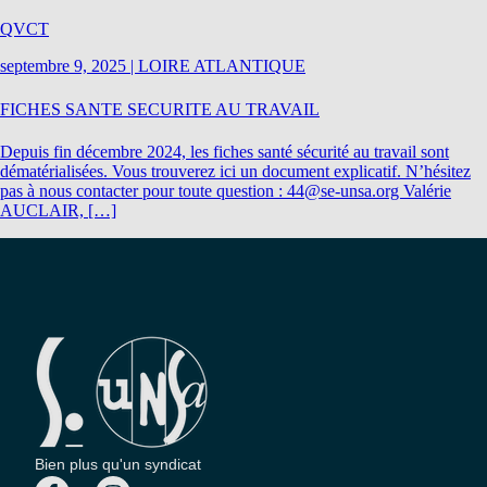
QVCT
septembre 9, 2025
|
LOIRE ATLANTIQUE
FICHES SANTE SECURITE AU TRAVAIL
Depuis fin décembre 2024, les fiches santé sécurité au travail sont
dématérialisées. Vous trouverez ici un document explicatif. N’hésitez
pas à nous contacter pour toute question : 44@se-unsa.org Valérie
AUCLAIR, […]
Bien plus qu'un syndicat