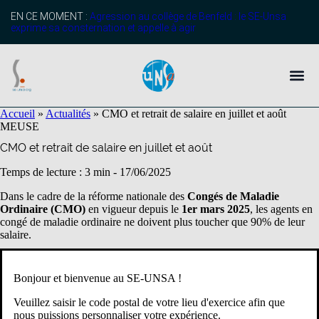
EN CE MOMENT :
Agression au collège de Benfeld : le SE-Unsa
exprime sa consternation et appelle à agir
Accueil
»
Actualités
»
CMO et retrait de salaire en juillet et août
MEUSE
CMO et retrait de salaire en juillet et août
Temps de lecture : 3 min -
17/06/2025
Dans le cadre de la réforme nationale des
Congés de Maladie
Ordinaire (CMO)
en vigueur depuis le
1er mars 2025
, les agents en
congé de maladie ordinaire ne doivent plus toucher que 90% de leur
salaire.
2000 agents environ sont concernés dans l’académie.
Bonjour et bienvenue au SE-UNSA !
Attention, le logiciel n’est opérationnel que depuis quelques jours, cela
Veuillez saisir le code postal de votre lieu d'exercice afin que
implique donc un prélèvement rétroactif pour les congés maladie
nous puissions personnaliser votre expérience.