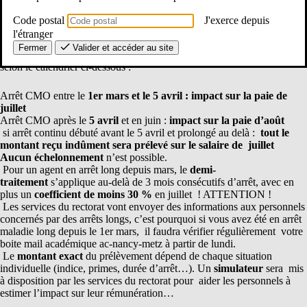
ordinaire des
mois de mars, avril et mai.
Code postal
J'exerce depuis
Le
jour de carence
a déjà été appliqué mais conformément aux
l'étranger
nouvelles règles de gestion, une
régularisation
des 10% donnera
Fermer
Valider et accéder au site
donc lieu à un
prélèvement sur le salaire
des agents concernés,
selon le calendrier ci-dessous :
Arrêt CMO entre le
1er mars et le 5 avril : impact
sur la paie de
juillet
Arrêt CMO après le
5 avril
et en juin :
impact sur la paie d’août
si arrêt continu débuté avant le 5 avril et prolongé au delà :
tout le
montant reçu indûment sera prélevé sur le salaire de juillet
Aucun échelonnement
n’est possible.
Pour un agent en arrêt long depuis mars, le
demi-
traitement
s’applique au-delà de 3 mois consécutifs d’arrêt, avec en
plus un
coefficient de moins 30 %
en juillet ! ATTENTION !
Les services du rectorat vont envoyer des informations aux personnels
concernés par des arrêts longs, c’est pourquoi si vous avez été en arrêt
maladie long depuis le 1er mars, il faudra vérifier régulièrement votre
boite mail académique ac-nancy-metz à partir de lundi.
Le
montant exact
du prélèvement dépend de chaque situation
individuelle (indice, primes, durée d’arrêt…). Un
simulateur
sera mis
à disposition par les services du rectorat pour aider les personnels à
estimer l’impact sur leur rémunération…